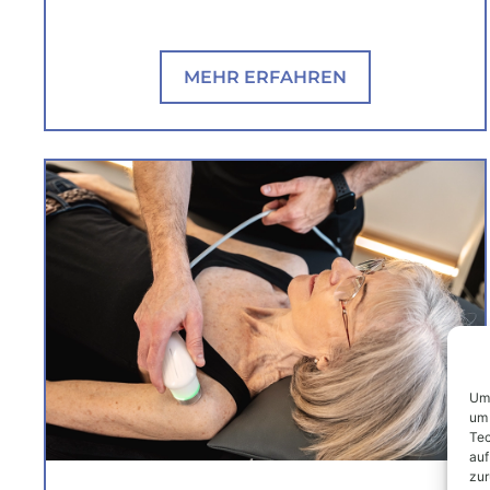
MEHR ERFAHREN
Um 
um 
Tec
auf
zur