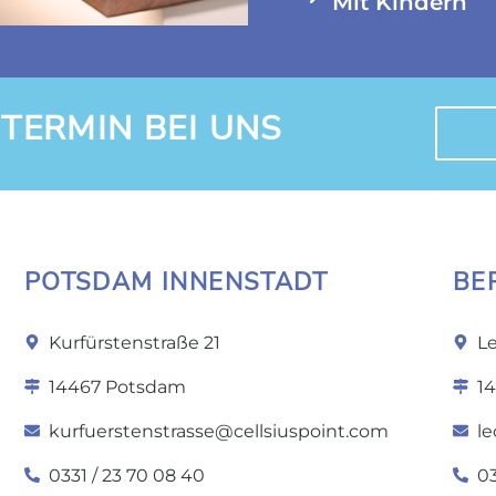
Mit Kindern
 TERMIN BEI UNS
POTSDAM INNENSTADT
BE
Kurfürstenstraße 21
L
14467 Potsdam
14
kurfuerstenstrasse@cellsiuspoint.com
l
0331 / 23 70 08 40
03