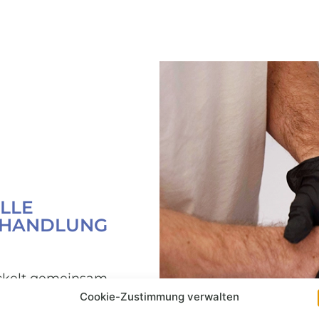
LLE
EHANDLUNG
ickelt gemeinsam
apieplan im Rahmen
Cookie-Zustimmung verwalten
omandibulärer