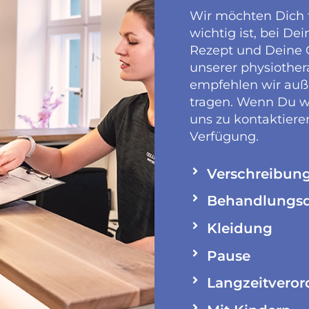
Wir möchten Dich f
wichtig ist, bei De
Rezept und Deine C
unserer physiothe
empfehlen wir au
tragen. Wenn Du we
uns zu kontaktiere
Verfügung.
Verschreibun
Behandlungs
Kleidung
Pause
Langzeitvero