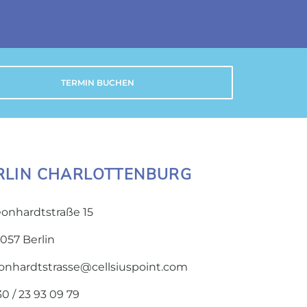
TERMIN BUCHEN
RLIN CHARLOTTENBURG
eonhardtstraße 15
057 Berlin
eonhardtstrasse@cellsiuspoint.com
0 / 23 93 09 79