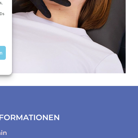
s,
IDs
en
NFORMATIONEN
min