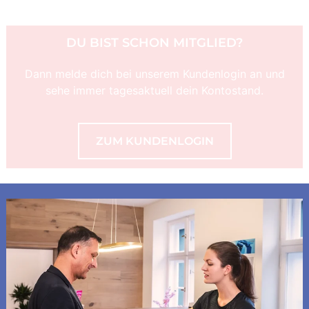
DU BIST SCHON MITGLIED?
Dann melde dich bei unserem Kundenlogin an und
sehe immer tagesaktuell dein Kontostand.
ZUM KUNDENLOGIN