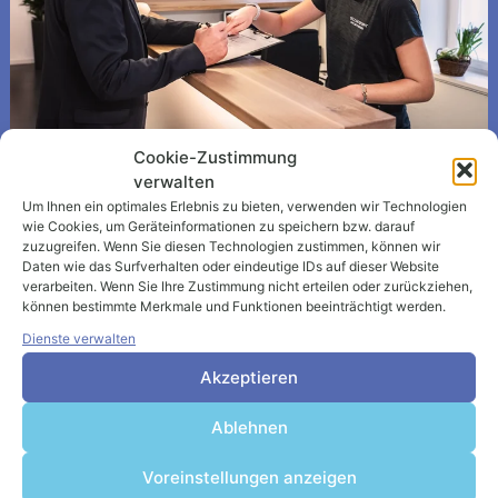
Cookie-Zustimmung
verwalten
WICHTIGE INFORMATIONEN
Um Ihnen ein optimales Erlebnis zu bieten, verwenden wir Technologien
wie Cookies, um Geräteinformationen zu speichern bzw. darauf
Wo kann ich meine Mitgliedschaft
zuzugreifen. Wenn Sie diesen Technologien zustimmen, können wir
Daten wie das Surfverhalten oder eindeutige IDs auf dieser Website
abschließen?
verarbeiten. Wenn Sie Ihre Zustimmung nicht erteilen oder zurückziehen,
können bestimmte Merkmale und Funktionen beeinträchtigt werden.
Direkt bei uns im Laden. Es gibt leider keine
Dienste verwalten
Möglichkeit eine Mitgliedschaft online
Akzeptieren
abzuschließen. Vor Ort beantworten wir alle Fragen
und schließen zusammen den Vertrag ab.
Ablehnen
Wie lange läuft die Mitgliedschaft?
Voreinstellungen anzeigen